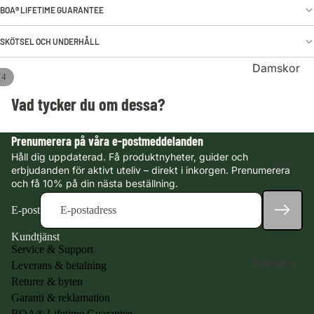
or
BOA® LIFETIME GUARANTEE
Vinterskor
SKÖTSEL OCH UNDERHÅLL
Kängor
Damskor
Sneakers &
/
4
fritidsskor
Se alla
Öppna
Öppna
Öppna
Öppna
Vad tycker du om dessa?
damskor
bilden
bilden
bilden
bilden
Gummistövla
i
i
i
i
r
Nyheter
helskärm
helskärm
helskärm
helskärm
Prenumerera på våra e-postmeddelanden
Jaktkängor
Vandringskä
Håll dig uppdaterad. Få produktnyheter, guider och
Barn
ngor
erbjudanden för aktivt uteliv – direkt i inkorgen. Prenumerera
Outlet
och få 10% på din nästa beställning.
Vandringssk
or
Handla
E-post
efter
Vinterskor
Kundtjänst
teknologi
Kängor
Service & Support
Barnskor
Leverans & betalning
Vattentäta
Sneakers &
Returer & byten
skor &
fritidsskor
Se alla
Garanti & reklamation
kängor med
barnskor
Gummistövla
BOA® Lifetime Guarantee