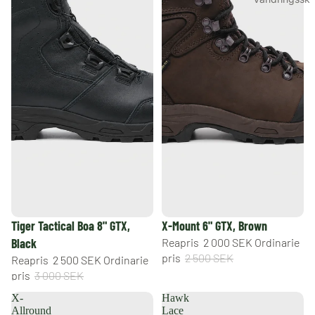
or
Vinterskor
Kängor
Sneakers &
fritidsskor
Gummistövla
r
Jaktkängor
Outlet
Handla
REA
REA
Tiger Tactical Boa 8" GTX,
X-Mount 6" GTX, Brown
efter
Black
Reapris
2 000 SEK
Ordinarie
teknologi
pris
2 500 SEK
Reapris
2 500 SEK
Ordinarie
Vattentäta
pris
3 000 SEK
skor &
X-
Hawk
kängor med
Allround
Lace