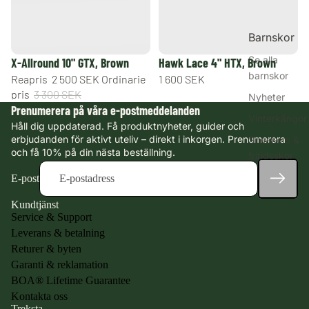
Barnskor
Se alla
REA
X-Allround 10" GTX, Brown
Hawk Lace 4" HTX, Brown
barnskor
Reapris
2 500 SEK
Ordinarie
1 600 SEK
pris
3 300 SEK
Nyheter
Prenumerera på våra e-postmeddelanden
Vinterkängor
Håll dig uppdaterad. Få produktnyheter, guider och
erbjudanden för aktivt uteliv – direkt i inkorgen. Prenumerera
Sneakers &
och få 10% på din nästa beställning.
fritidsskor
Gummistövla
E-post
r
Kundtjänst
Kängor
Service & Support
Leverans & betalning
Outlet
Returer & byten
Garanti & reklamation
Handla
BOA® Lifetime Guarantee
efter
Kontakta oss
storlek
Treksta