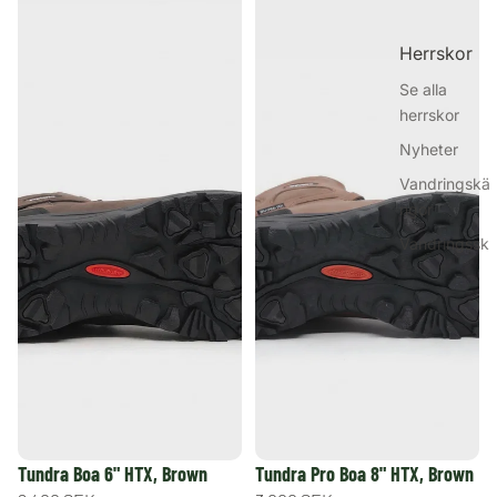
Herrskor
Se alla
herrskor
Nyheter
Vandringskä
ngor
Vandringssk
or
Vinterskor
Kängor
Sneakers &
fritidsskor
Gummistövla
r
Tundra Boa 6" HTX, Brown
Tundra Pro Boa 8" HTX, Brown
Jaktkängor