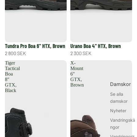
Varmfodrade
kängor
Tundra Pro Boa 6" HTX, Brown
Urano Boa 4" HTX, Brown
2 800 SEK
2 300 SEK
Tiger
X-
Tactical
Mount
Boa
6"
8"
GTX,
Damskor
GTX,
Brown
Black
Se alla
damskor
Nyheter
Vandringskä
ngor
Vandringssk