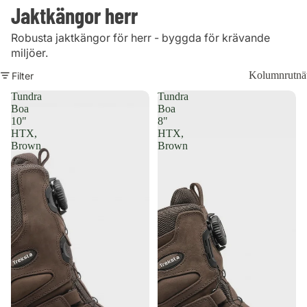
Jaktkängor herr
Robusta jaktkängor för herr - byggda för krävande
miljöer.
Kolumnrutnä
Filter
Tundra
Tundra
Boa
Boa
10"
8"
HTX,
HTX,
Brown
Brown