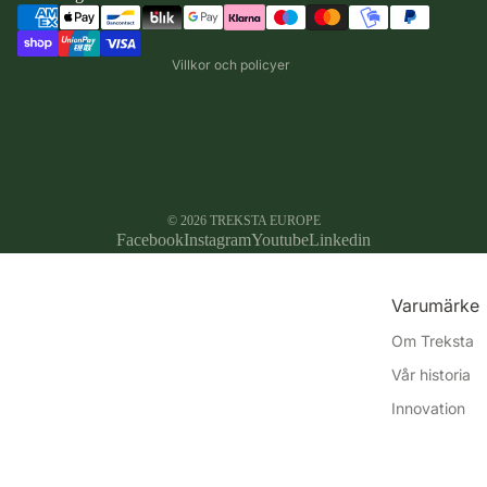
barn
Återbetalningspolicy
Vattentäta
Villkor och policyer
skor - barn
© 2026
TREKSTA EUROPE
Facebook
Instagram
Youtube
Linkedin
Varumärke
Om Treksta
Vår historia
Innovation
Hållbarhet