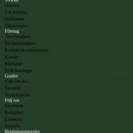
Om oss
Babyskor
Vår historia
(18–25)
Hållbarhet
Barnskor
Teknologier
(20-35)
Företag
Återförsäljare
Skor för
Bli återförsäljare
juniorer (30–
Kontakt & organisation
40)
Karriär
Bildbank
Handla
B2B-kataloger
Upptäck
Guider
efter
Välj rätt sko
funktion
Skovård
Back to
Storleksguide
Följ oss
school
Facebook
Varma skor -
Instagram
Integritetspolicy
Barn
LinkedIn
Användarvillkor
Skor med
Youtube
Betalningsmetoder
Kontaktinformation
bra grepp -