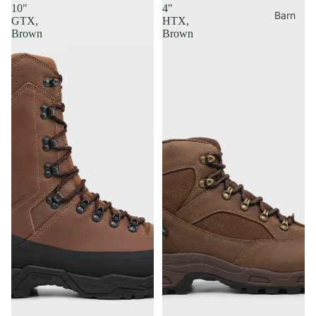
HYPER-
10"
4"
Barn
GTX,
HTX,
TEX™
Brown
Brown
Skor &
kängor med
NestFIT
passform
Skor &
kängor med
ICE-LOCK™
Varmfodrade
kängor