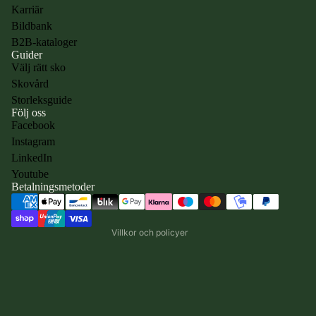
Karriär
Så väljer du
Bildbank
rätt storlek
B2B-kataloger
Guider
Välj rätt sko
Skovård
Storleksguide
Följ oss
Facebook
Instagram
Integritetspolicy
LinkedIn
Användarvillkor
Youtube
Betalningsmetoder
Kontaktinformation
Återbetalningspolicy
Villkor och policyer