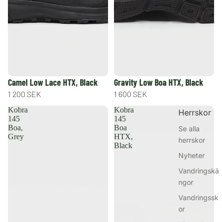
Camel Low Lace HTX, Black
Gravity Low Boa HTX, Black
1 200 SEK
1 600 SEK
Kobra
Kobra
Herrskor
145
145
Boa,
Boa
Se alla
Grey
HTX,
herrskor
Black
Nyheter
Vandringskä
ngor
Vandringssk
or