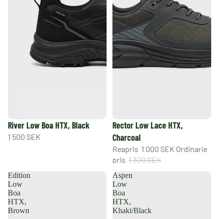
REA
River Low Boa HTX, Black
Rector Low Lace HTX,
1 500 SEK
Charcoal
Reapris
1 000 SEK
Ordinarie
pris
1 300 SEK
Edition
Aspen
Low
Low
Boa
Boa
HTX,
HTX,
Brown
Khaki/Black