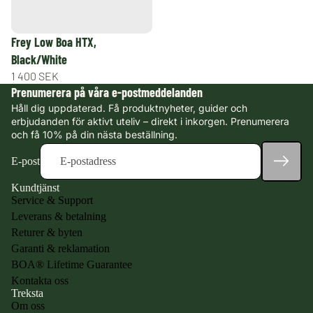
Frey Low Boa HTX,
Black/White
1 400 SEK
Prenumerera på våra e-postmeddelanden
Håll dig uppdaterad. Få produktnyheter, guider och
erbjudanden för aktivt uteliv – direkt i inkorgen. Prenumerera
och få 10% på din nästa beställning.
E-post
Kundtjänst
Service & Support
Leverans & betalning
Returer & byten
Garanti & reklamation
BOA® Lifetime Guarantee
Kontakta oss
Treksta
Om oss