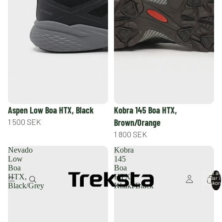
Aspen Low Boa HTX, Black
Kobra 145 Boa HTX,
1 500 SEK
Brown/Orange
1 800 SEK
Nevado
Kobra
Low
145
Boa
Boa
Totalt an
HTX,
HTX,
artiklar i
varukor
Black/Grey
Khaki/Black
0