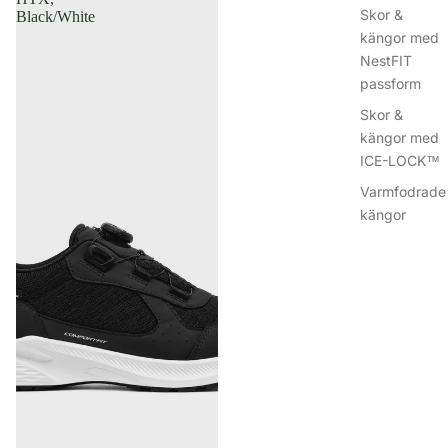
Skor &
Black/White
kängor med
NestFIT
passform
Skor &
kängor med
ICE-LOCK™
Varmfodrade
kängor