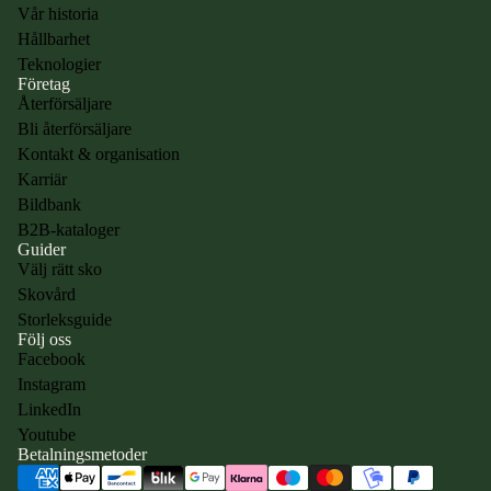
Vår historia
Hållbarhet
Teknologier
Företag
Återförsäljare
Bli återförsäljare
Kontakt & organisation
Karriär
Bildbank
B2B-kataloger
Guider
Välj rätt sko
Skovård
Storleksguide
Följ oss
Facebook
Instagram
Integritetspolicy
LinkedIn
Användarvillkor
Youtube
Betalningsmetoder
Kontaktinformation
Återbetalningspolicy