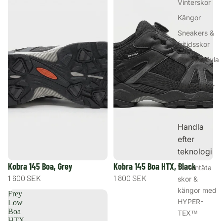
Vinterskor
Kängor
Sneakers &
fritidsskor
Gummistövla
r
Jaktkängor
Outlet
Handla
efter
teknologi
Kobra 145 Boa, Grey
Kobra 145 Boa HTX, Black
Vattentäta
1 600 SEK
1 800 SEK
skor &
kängor med
Frey
HYPER-
Low
Boa
TEX™
HTX,