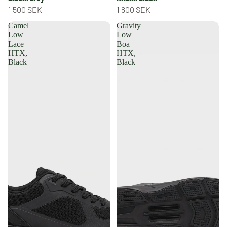
1 500 SEK
1 800 SEK
Camel
Gravity
Low
Low
Lace
Boa
HTX,
HTX,
Black
Black