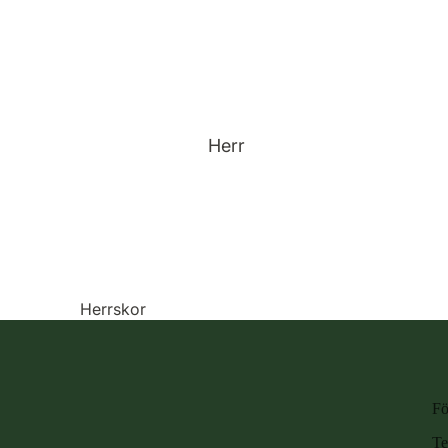
Herr
Herrskor
Se alla herrskor
Nyheter
Vandringskängor
Fö
Vandringsskor
Te