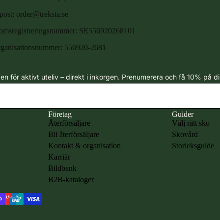
post: order@treksta.se
msregistreringsnummer: SE
556920268101
ganisationsnummer:
556920-2681
 för aktivt uteliv – direkt i inkorgen. Prenumerera och få 10% på di
Företag
Guider
Återförsäljare
Välj rätt sko
Bli återförsäljare
Skovård
Kontakt & organisation
Storleksguide
Karriär
Bildbank
B2B-kataloger