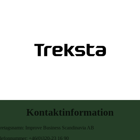
Kontaktinformation
retagsnamn: Improve Business Scandinavia AB
lefonnummer: +46(0)320-23 16 90