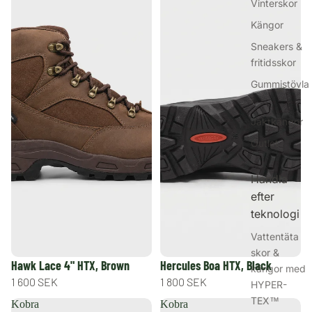
Vinterskor
Kängor
Sneakers &
fritidsskor
Gummistövla
r
Jaktkängor
Outlet
Handla
efter
teknologi
Vattentäta
skor &
Hawk Lace 4" HTX, Brown
Hercules Boa HTX, Black
kängor med
1 600 SEK
1 800 SEK
HYPER-
TEX™
Kobra
Kobra