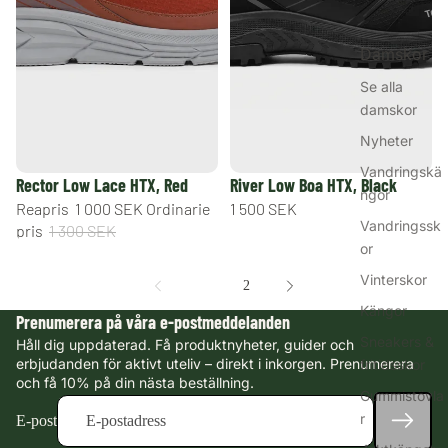
Damskor
Se alla
damskor
Nyheter
Vandringskä
REA
Rector Low Lace HTX, Red
River Low Boa HTX, Black
ngor
Reapris
1 000 SEK
Ordinarie
1 500 SEK
Vandringssk
pris
1 300 SEK
or
Vinterskor
1
2
Kängor
Prenumerera på våra e-postmeddelanden
Sneakers &
Håll dig uppdaterad. Få produktnyheter, guider och
erbjudanden för aktivt uteliv – direkt i inkorgen. Prenumerera
fritidsskor
och få 10% på din nästa beställning.
Gummistövla
r
E-post