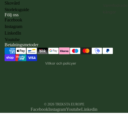
Skovård
Varmfodrade
Storleksguide
kängor
Följ oss
Facebook
Instagram
Integritetspolicy
LinkedIn
Användarvillkor
Youtube
Betalningsmetoder
Kontaktinformation
Återbetalningspolicy
Villkor och policyer
© 2026
TREKSTA EUROPE
Facebook
Instagram
Youtube
Linkedin