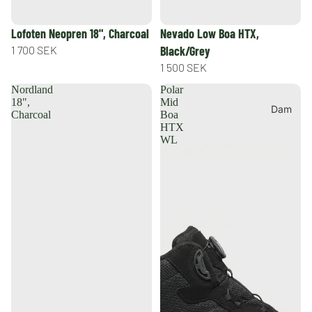
Lofoten Neopren 18", Charcoal
Nevado Low Boa HTX,
1 700 SEK
Black/Grey
1 500 SEK
Nordland
Polar
18",
Mid
Dam
Charcoal
Boa
HTX
WL