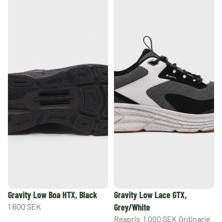
REA
Gravity Low Boa HTX, Black
Gravity Low Lace GTX,
1 600 SEK
Grey/White
Reapris
1 000 SEK
Ordinarie