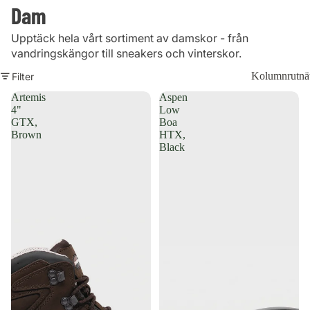
Dam
Upptäck hela vårt sortiment av damskor - från
vandringskängor till sneakers och vinterskor.
Kolumnrutnä
Filter
Artemis
Aspen
4"
Low
GTX,
Boa
Brown
HTX,
Black