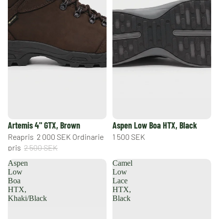
REA
Artemis 4" GTX, Brown
Aspen Low Boa HTX, Black
Reapris
2 000 SEK
Ordinarie
1 500 SEK
pris
2 500 SEK
Aspen
Camel
Low
Low
Boa
Lace
HTX,
HTX,
Khaki/Black
Black