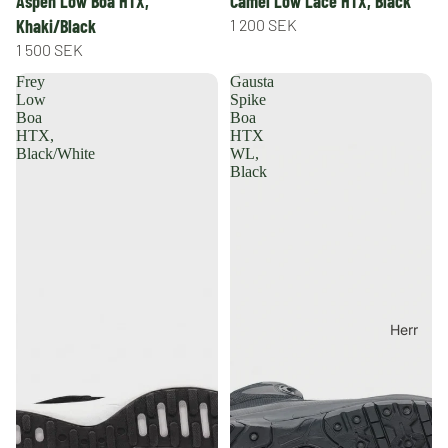
Aspen Low Boa HTX,
Camel Low Lace HTX, Black
Khaki/Black
1 200 SEK
1 500 SEK
Frey
Gausta
Low
Spike
Boa
Boa
HTX,
HTX
Black/White
WL,
Black
Herr