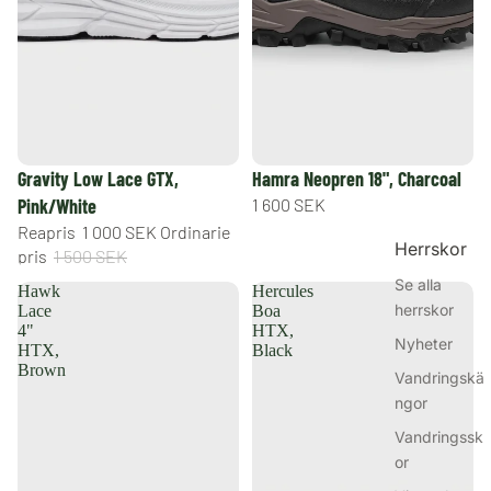
REA
Gravity Low Lace GTX,
Hamra Neopren 18", Charcoal
Pink/White
1 600 SEK
Reapris
1 000 SEK
Ordinarie
Herrskor
pris
1 500 SEK
Se alla
Hawk
Hercules
herrskor
Lace
Boa
4"
HTX,
Nyheter
HTX,
Black
Brown
Vandringskä
ngor
Vandringssk
or