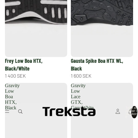
Frey Low Boa HTX,
Gausta Spike Boa HTX WL,
Black/White
Black
1 400 SEK
1 600 SEK
Gravity
Gravity
Low
Low
Boa
Lace
HTX,
GTX,
Black
Grey/White
Totalt an
artiklar i
varukor
0