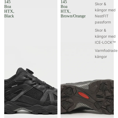
145
145
Skor &
Boa
Boa
kängor med
HTX,
HTX,
NestFIT
Black
Brown/Orange
passform
Skor &
kängor med
ICE-LOCK™
Varmfodrade
kängor