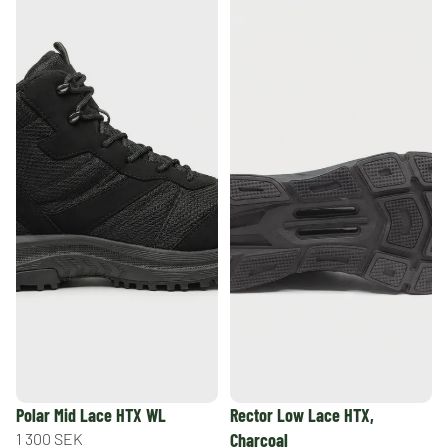
REA
Polar Mid Lace HTX WL
Rector Low Lace HTX,
1 300 SEK
Charcoal