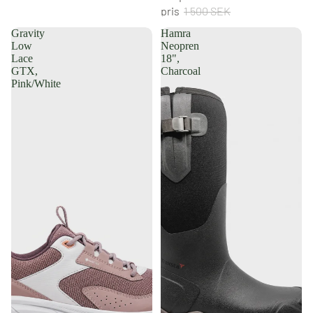
pris
1 500 SEK
Gravity
Hamra
Low
Neopren
Lace
18",
GTX,
Charcoal
Pink/White