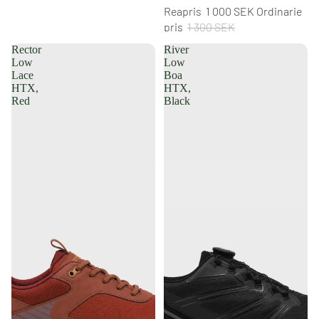
Reapris
1 000 SEK
Ordinarie
pris
1 300 SEK
Rector
River
Low
Low
Lace
Boa
HTX,
HTX,
Red
Black