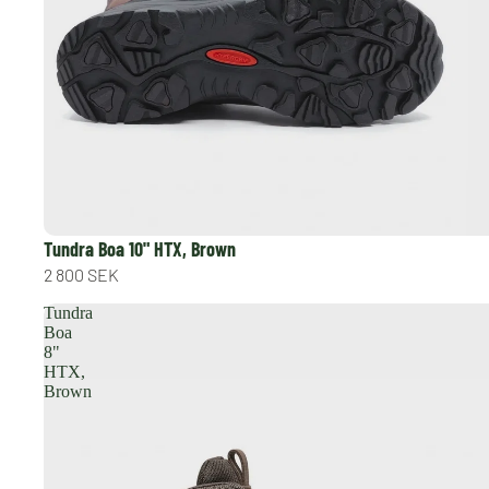
Tundra Boa 10" HTX, Brown
2 800 SEK
Tundra
Boa
8"
HTX,
Brown