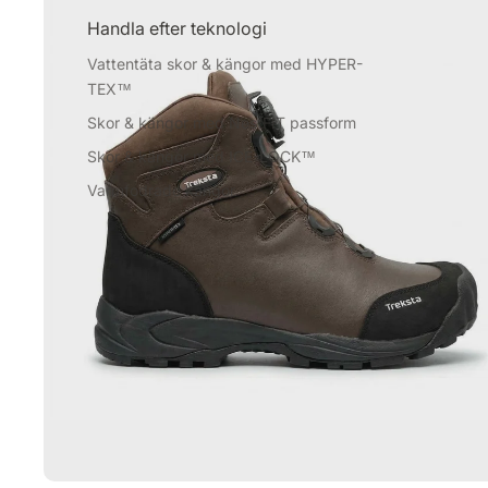
Handla efter teknologi
Vattentäta skor & kängor med HYPER-
TEX™
Skor & kängor med NestFIT passform
Skor & kängor med ICE-LOCK™
Varmfodrade kängor