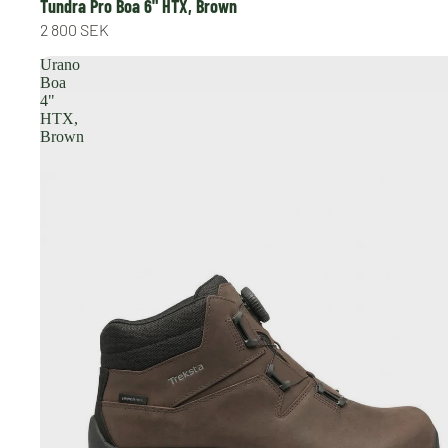
Tundra Pro Boa 6" HTX, Brown
2 800 SEK
Urano
Boa
4"
HTX,
Brown