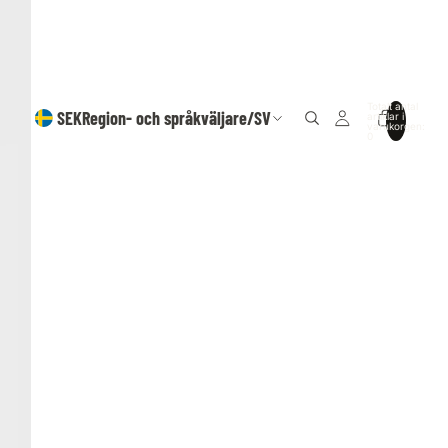
Totalt antal
SEK
Region- och språkväljare
/
SV
artiklar i
varukorgen:
0