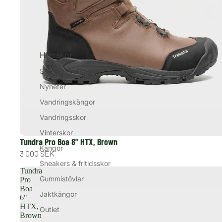
Herrskor
Se alla herrskor
Nyheter
Vandringskängor
Vandringsskor
Vinterskor
Tundra Pro Boa 8" HTX, Brown
Kängor
3 000 SEK
Sneakers & fritidsskor
Tundra
Gummistövlar
Pro
Boa
Jaktkängor
6"
HTX,
Outlet
Brown