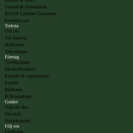
Garanti & reklamation
BOA® Lifetime Guarantee
Kontakta oss
Treksta
Om oss
Vår historia
Hållbarhet
Teknologier
Företag
Återförsäljare
Bli återförsäljare
Kontakt & organisation
Karriär
Bildbank
B2B-kataloger
Guider
Välj rätt sko
Skovård
Storleksguide
Följ oss
Facebook