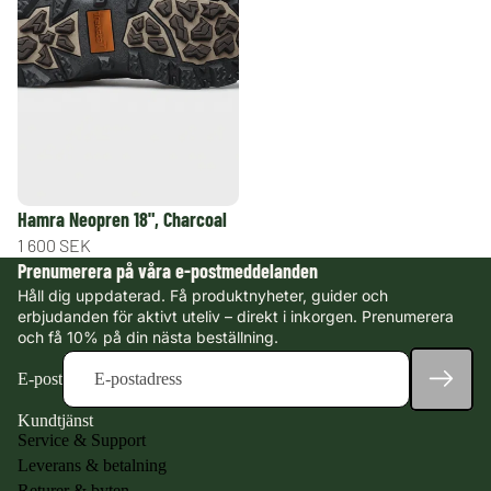
Så väljer du
rätt storlek
Hamra Neopren 18", Charcoal
1 600 SEK
Prenumerera på våra e-postmeddelanden
Håll dig uppdaterad. Få produktnyheter, guider och
erbjudanden för aktivt uteliv – direkt i inkorgen. Prenumerera
och få 10% på din nästa beställning.
E-post
Kundtjänst
Service & Support
Leverans & betalning
Returer & byten