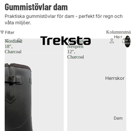
Gummistövlar dam
Praktiska gummistövlar för dam - perfekt för regn och
våta miljöer.
Kolumnrutnä
Filter
Herr
Totalt an
artiklar i
Nordland
Telemark
varukor
18",
Neopren
0
Charcoal
12",
Charcoal
Herrskor
Se alla
herrskor
Nyheter
Vandringskä
Dam
ngor
Vandringssk