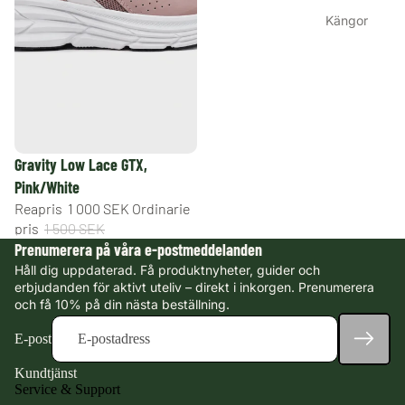
Kängor
Sneakers &
fritidsskor
Gummistövla
r
Jaktkängor
REA
Gravity Low Lace GTX,
Outlet
Pink/White
Reapris
1 000 SEK
Ordinarie
Handla
pris
1 500 SEK
efter
Prenumerera på våra e-postmeddelanden
teknologi
Håll dig uppdaterad. Få produktnyheter, guider och
erbjudanden för aktivt uteliv – direkt i inkorgen. Prenumerera
Vattentäta
och få 10% på din nästa beställning.
skor &
kängor med
E-post
HYPER-
Kundtjänst
TEX™
Service & Support