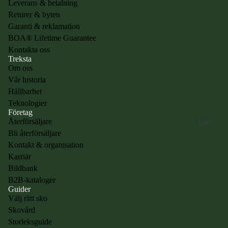
Skor &
Leverans & betalning
kängor med
Returer & byten
NestFIT
Garanti & reklamation
passform
BOA® Lifetime Guarantee
Kontakta oss
Skor &
Treksta
kängor med
Om oss
ICE-LOCK™
Vår historia
Varmfodrade
Hållbarhet
kängor
Teknologier
Företag
Återförsäljare
Barn
Bli återförsäljare
Kontakt & organisation
Karriär
Bildbank
B2B-kataloger
Guider
Välj rätt sko
Skovård
Storleksguide