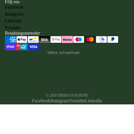
Följ oss
Facebook
Instagram
Integritetspolicy
LinkedIn
Användarvillkor
Youtube
Betalningsmetoder
Kontaktinformation
Återbetalningspolicy
Villkor och policyer
© 2026
TREKSTA EUROPE
Facebook
Instagram
Youtube
Linkedin