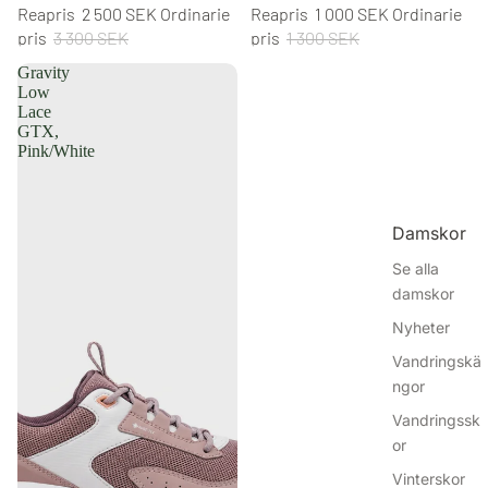
Reapris
2 500 SEK
Ordinarie
Reapris
1 000 SEK
Ordinarie
pris
3 300 SEK
pris
1 300 SEK
Gravity
Low
Lace
GTX,
Pink/White
Damskor
Se alla
damskor
Nyheter
Vandringskä
ngor
Vandringssk
or
Vinterskor