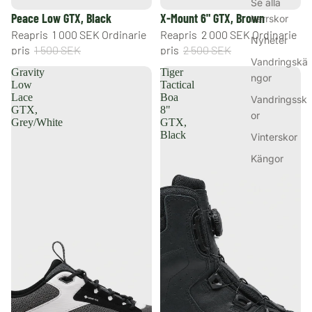
Se alla
REA
REA
Peace Low GTX, Black
X-Mount 6" GTX, Brown
herrskor
Reapris
1 000 SEK
Ordinarie
Reapris
2 000 SEK
Ordinarie
Nyheter
pris
1 500 SEK
pris
2 500 SEK
Vandringskä
Gravity
Tiger
ngor
Low
Tactical
Lace
Boa
Vandringssk
GTX,
8"
or
Grey/White
GTX,
Black
Vinterskor
Kängor
Sneakers &
fritidsskor
Gummistövla
r
Jaktkängor
Outlet