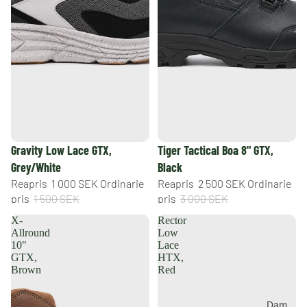
Handla
efter
teknologi
Vattentäta
skor &
kängor med
HYPER-
TEX™
Skor &
REA
REA
Gravity Low Lace GTX,
Tiger Tactical Boa 8" GTX,
kängor med
Grey/White
Black
NestFIT
Reapris
1 000 SEK
Ordinarie
Reapris
2 500 SEK
Ordinarie
passform
pris
1 500 SEK
pris
3 000 SEK
Skor &
X-
Rector
kängor med
Allround
Low
ICE-LOCK™
10"
Lace
GTX,
HTX,
Varmfodrade
Brown
Red
kängor
Dam