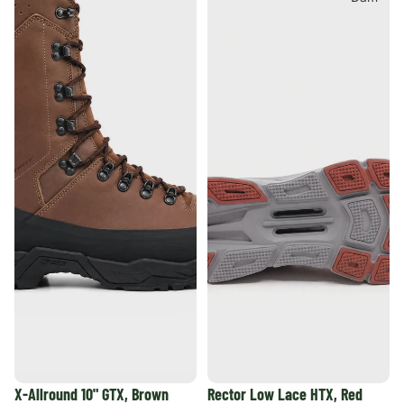
REA
REA
X-Allround 10" GTX, Brown
Rector Low Lace HTX, Red