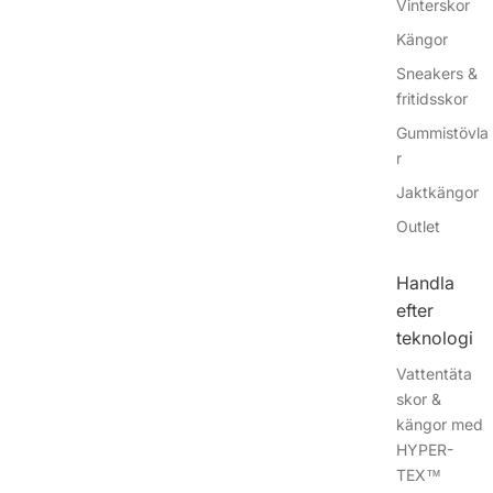
Vinterskor
Kängor
Sneakers &
fritidsskor
Gummistövla
r
Jaktkängor
Outlet
Handla
efter
teknologi
Vattentäta
skor &
kängor med
HYPER-
TEX™