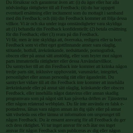
Du försäkrar och garanterar även att: (i) du äger eller har alla
nödvändiga rättigheter till all Feedback; (ii) du har uppgett
eventuell ersättning eller incitament som du mottagit i samband
med din Feedback; och (iii) din Feedback kommer att följa dessa
villkor. Vi är och ska under inga omständigheter vara skyldiga
att (1) behandla din Feedback konfidentiellt; (2) betala ersättning
för din Feedback; eller (3) svara på din Feedback.
Vi får, men är inte skyldiga att, övervaka, redigera eller ta bort
Feedback som vi efter eget gottfinnande anser vara olaglig,
stötande, hotfull, ärekränkande, nedsättande, pornografisk,
obscen eller på annat sätt anstötlig, eller som bryter mot någon
parts immateriella rättigheter eller dessa Användarvillkor.
Du samtycker till att din Feedback inte kommer att kränka någon
tredje parts rätt, inklusive upphovsrätt, varumärke, integritet,
personlighet eller annan personlig rätt eller äganderätt. Du
samtycker vidare till att din Feedback inte kommer att innehålla
ärekränkande eller på annat sätt olaglig, kränkande eller obscen
Feedback, eller innehålla något datavirus eller annan skadlig
programvara som på något sätt kan påverka driften av Tjänsterna
eller någon relaterad webbplats. Du får inte använda en falsk e-
postadress, låtsas vara någon annan än dig själv eller på annat
sätt vilseleda oss eller lämna ut information om ursprunget till
någon Feedback. Du är ensamt ansvarig för all Feedback du ger
och dess riktighet. Vi tar inget ansvar för och åtar oss inget
ansvar för någon Feedback som publiceras av dig eller någon