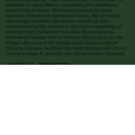
fördunkla att någon åtkomst, användning eller interaktioner
kommer från en Agent, till exempel genom att (a) härma
mänskligt beteende och interaktionsmönster, eller (b) slutföra
eller kringgå robotfilter eller åtgärder avsedda att skilja
datoranvändning från människor, (iii) svara sanningsenligt på
alla frågor eller instruktioner som syftar till att avgöra om
interaktioner kommer från en människa eller en dator, (iv) inte
kringgå eller på annat sätt undvika någon åtgärd avsedd att
blockera, begränsa, modifiera eller kontrollera huruvida och hur
Agenter kommer åt, använder eller interagerar med Tjänsterna.
AVSNITT 15 – UPPSÄGNING
Vi kan säga upp detta avtal eller din åtkomst till Tjänsterna (eller
någon del därav) efter eget gottfinnande när som helst utan
föregående meddelande, och du förblir ansvarig för alla belopp
som förfaller fram till och med uppsägningsdatumet.
Följande avsnitt kommer att fortsätta att gälla efter eventuell
uppsägning: Immateriell egendom, Feedback, Uppsägning,
Ansvarsfriskrivning från garantier, Begränsning av ansvar,
Skadeslöshet, Särskiljande, Avstående från rättighet; Hela
avtalet, Uppdrag, Tillämplig lag, Integritetspolicy och andra
bestämmelser som till sin natur bör bestå uppsägning.
AVSNITT 16 – ANSVARSFRISKRIVNING FRÅN
GARANTIER