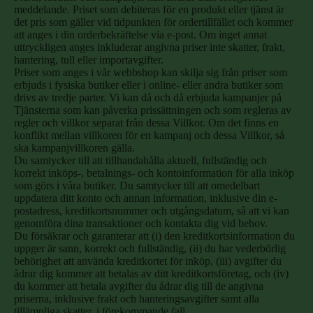
meddelande. Priset som debiteras för en produkt eller tjänst är
det pris som gäller vid tidpunkten för ordertillfället och kommer
att anges i din orderbekräftelse via e-post. Om inget annat
uttryckligen anges inkluderar angivna priser inte skatter, frakt,
hantering, tull eller importavgifter.
Priser som anges i vår webbshop kan skilja sig från priser som
erbjuds i fysiska butiker eller i online- eller andra butiker som
drivs av tredje parter. Vi kan då och då erbjuda kampanjer på
Tjänsterna som kan påverka prissättningen och som regleras av
regler och villkor separat från dessa Villkor. Om det finns en
konflikt mellan villkoren för en kampanj och dessa Villkor, så
ska kampanjvillkoren gälla.
Du samtycker till att tillhandahålla aktuell, fullständig och
korrekt inköps-, betalnings- och kontoinformation för alla inköp
som görs i våra butiker. Du samtycker till att omedelbart
uppdatera ditt konto och annan information, inklusive din e-
postadress, kreditkortsnummer och utgångsdatum, så att vi kan
genomföra dina transaktioner och kontakta dig vid behov.
Du försäkrar och garanterar att (i) den kreditkortsinformation du
uppger är sann, korrekt och fullständig, (ii) du har vederbörlig
behörighet att använda kreditkortet för inköp, (iii) avgifter du
ådrar dig kommer att betalas av ditt kreditkortsföretag, och (iv)
du kommer att betala avgifter du ådrar dig till de angivna
priserna, inklusive frakt och hanteringsavgifter samt alla
tillämpliga skatter, i förekommande fall.