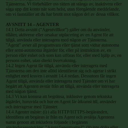
Tjänsterna. Vi förbehåller oss rätten att stänga av, inaktivera eller
säga upp ditt konto när som helst, utan föregående meddelande,
om vi fastställer att du har brutit mot någon del av dessa villkor.
AVSNITT 14 – AGENTER
14.1 Detta avsnitt (”Agentvillkor”) gäller om du använder,
tillåter, aktiverar eller orsakar utplacering av en Agent för att
tillgå, använda eller interagera med någon av Tjänsterna.
”Agent” avser all programvara eller tjänst som vidtar autonoma
eller semi-autonoma åtgärder för, eller på instruktion av, en
person eller enhet och som kan utföras för, eller med hjälp av, en
persons enhet, utan direkt övervakning.
14.2 Ingen Agent får tillgå, använda eller interagera med
Tjänsterna om den inte alltid identifierar sig och agerar i strikt
enlighet med kraven i avsnitt 14.4 nedan. Dessutom får ingen
Agent tillgå, använda eller interagera med Tjänster om vi har
begärt att Agenten avstår från att tillgå, använda eller interagera
med någon tjänst.
14.3 Vi kan komma att begränsa, inklusive genom tekniska
åtgärder, huruvida och hur en Agent får åtkomst till, använder
och interagerar med Tjänster.
14.4 Agenter måste: (i) i alla HTTP/HTTPS-begäranden,
identifiera att begäran är från en Agent och avslöja Agentens
namn genom att inkludera följande i begärans
användaragentsträng: ”Agent/[agentnamn]”; (ii) inte dölja eller