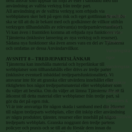
helst ansvar som uppstår till följd av eller i samband med din
användning av valfria verktyg från tredje part.
All användning av de valfria verktyg som erbjuds via
Damskor
webbplatsen sker helt på egen risk och eget gottfinnande och du
ska se till att du är bekant med och godkänner de villkor utifrån
Se alla
verktygen tillhandahålls av relevant(a) tredjepartsleverantör(er).
damskor
Vi kan även i framtiden komma att erbjuda nya funktioner via
Tjänsterna (inklusive lansering av nya verktyg och resurser).
Nyheter
Sådana nya funktioner ska även anses vara en del av Tjänsterna
och omfattas av dessa Användarvillkor.
Vandringskä
ngor
AVSNITT 8 – TREDJEPARTSLÄNKAR
Tjänsterna kan innehålla material och hyperlänkar till
Vandringssk
webbplatser som tillhandahålls eller drivs av tredje parter
or
(inklusive eventuell inbäddad tredjepartsfunktionalitet). Vi
ansvarar inte för att granska eller utvärdera innehållet eller
Vinterskor
riktigheten hos något tredjepartsmaterial eller webbplatser som
du väljer att besöka. Om du väljer att lämna Tjänsterna för att få
Kängor
åtkomst till detta material eller webbplatser från tredje part, så
Sneakers &
gör du det på egen risk.
Vi är inte ansvariga för någon skada i samband med din åtkomst
fritidsskor
till någon tredjeparts webbplats, eller ditt inköp eller användning
Gummistövla
av några produkter, tjänster, resurser eller innehåll på någon
tredjeparts webbplats. Granska noggrant den tredje partens
r
policyer och praxis och se till att du förstår dem innan du