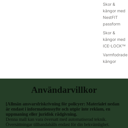
Skor &
kängor med
NestFIT
passform
Skor &
kängor med
ICE-LOCK™
Varmfodrade
kängor
Användarvillkor
[Allmän ansvarsfriskrivning för policyer: Materialet nedan
är endast i informationssyfte och utgör inte reklam, en
uppmaning eller juridisk rådgivning.
Denna mall kan vara översatt med automatiserad teknik.
Översättningar tillhandahålls endast för din bekvämlighet.