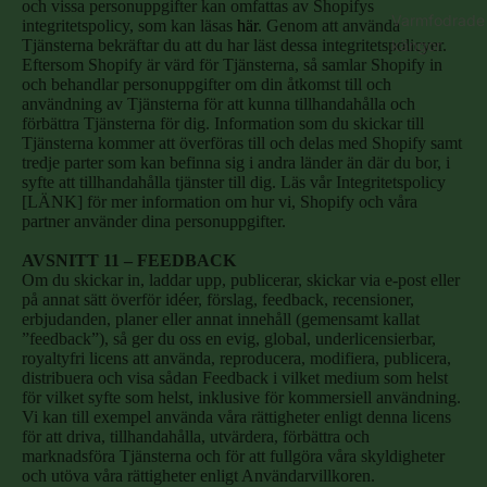
och vissa personuppgifter kan omfattas av Shopifys
Varmfodrade
integritetspolicy, som kan läsas
här
. Genom att använda
kängor
Tjänsterna bekräftar du att du har läst dessa integritetspolicyer.
Eftersom Shopify är värd för Tjänsterna, så samlar Shopify in
och behandlar personuppgifter om din åtkomst till och
användning av Tjänsterna för att kunna tillhandahålla och
förbättra Tjänsterna för dig. Information som du skickar till
Tjänsterna kommer att överföras till och delas med Shopify samt
tredje parter som kan befinna sig i andra länder än där du bor, i
syfte att tillhandahålla tjänster till dig. Läs vår Integritetspolicy
[LÄNK] för mer information om hur vi, Shopify och våra
partner använder dina personuppgifter.
AVSNITT 11 – FEEDBACK
Om du skickar in, laddar upp, publicerar, skickar via e-post eller
på annat sätt överför idéer, förslag, feedback, recensioner,
erbjudanden, planer eller annat innehåll (gemensamt kallat
”feedback”), så ger du oss en evig, global, underlicensierbar,
royaltyfri licens att använda, reproducera, modifiera, publicera,
distribuera och visa sådan Feedback i vilket medium som helst
för vilket syfte som helst, inklusive för kommersiell användning.
Vi kan till exempel använda våra rättigheter enligt denna licens
för att driva, tillhandahålla, utvärdera, förbättra och
marknadsföra Tjänsterna och för att fullgöra våra skyldigheter
och utöva våra rättigheter enligt Användarvillkoren.