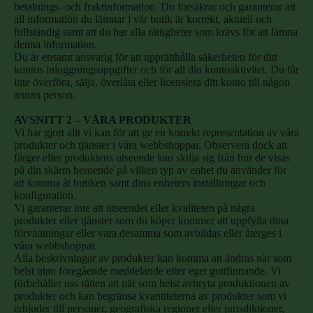
betalnings- och fraktinformation. Du försäkrar och garanterar att
all information du lämnar i vår butik är korrekt, aktuell och
fullständig samt att du har alla rättigheter som krävs för att lämna
denna information.
Du är ensamt ansvarig för att upprätthålla säkerheten för ditt
kontos inloggningsuppgifter och för all din kontoaktivitet. Du får
inte överföra, sälja, överlåta eller licensiera ditt konto till någon
annan person.
AVSNITT 2 – VÅRA PRODUKTER
Vi har gjort allt vi kan för att ge en korrekt representation av våra
produkter och tjänster i våra webbshoppar. Observera dock att
färger eller produktens utseende kan skilja sig från hur de visas
på din skärm beroende på vilken typ av enhet du använder för
att komma åt butiken samt dina enheters inställningar och
konfiguration.
Vi garanterar inte att utseendet eller kvaliteten på några
produkter eller tjänster som du köper kommer att uppfylla dina
förväntningar eller vara desamma som avbildas eller återges i
våra webbshoppar.
Alla beskrivningar av produkter kan komma att ändras när som
helst utan föregående meddelande efter eget gottfinnande. Vi
förbehåller oss rätten att när som helst avbryta produktionen av
produkter och kan begränsa kvantiteterna av produkter som vi
erbjuder till personer, geografiska regioner eller jurisdiktioner,