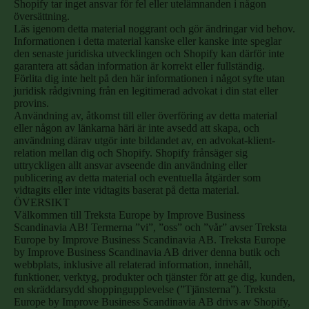
Shopify tar inget ansvar för fel eller utelämnanden i någon
översättning.
Läs igenom detta material noggrant och gör ändringar vid behov.
Informationen i detta material kanske eller kanske inte speglar
den senaste juridiska utvecklingen och Shopify kan därför inte
garantera att sådan information är korrekt eller fullständig.
Förlita dig inte helt på den här informationen i något syfte utan
juridisk rådgivning från en legitimerad advokat i din stat eller
provins.
Användning av, åtkomst till eller överföring av detta material
eller någon av länkarna häri är inte avsedd att skapa, och
användning därav utgör inte bildandet av, en advokat-klient-
relation mellan dig och Shopify. Shopify frånsäger sig
uttryckligen allt ansvar avseende din användning eller
publicering av detta material och eventuella åtgärder som
vidtagits eller inte vidtagits baserat på detta material.
ÖVERSIKT
Välkommen till Treksta Europe by Improve Business
Scandinavia AB! Termerna ”vi”, ”oss” och ”vår” avser Treksta
Europe by Improve Business Scandinavia AB. Treksta Europe
by Improve Business Scandinavia AB driver denna butik och
webbplats, inklusive all relaterad information, innehåll,
funktioner, verktyg, produkter och tjänster för att ge dig, kunden,
en skräddarsydd shoppingupplevelse (”Tjänsterna”). Treksta
Europe by Improve Business Scandinavia AB drivs av Shopify,