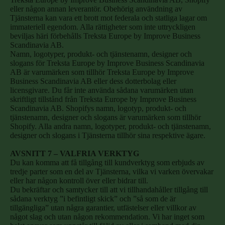
eller någon annan leverantör. Obehörig användning av
Tjänsterna kan vara ett brott mot federala och statliga lagar om
immateriell egendom. Alla rättigheter som inte uttryckligen
beviljas häri förbehålls Treksta Europe by Improve Business
Scandinavia AB.
Namn, logotyper, produkt- och tjänstenamn, designer och
slogans för Treksta Europe by Improve Business Scandinavia
AB är varumärken som tillhör Treksta Europe by Improve
Business Scandinavia AB eller dess dotterbolag eller
licensgivare. Du får inte använda sådana varumärken utan
skriftligt tillstånd från Treksta Europe by Improve Business
Scandinavia AB. Shopifys namn, logotyp, produkt- och
tjänstenamn, designer och slogans är varumärken som tillhör
Shopify. Alla andra namn, logotyper, produkt- och tjänstenamn,
designer och slogans i Tjänsterna tillhör sina respektive ägare.
AVSNITT 7 – VALFRIA VERKTYG
Du kan komma att få tillgång till kundverktyg som erbjuds av
tredje parter som en del av Tjänsterna, vilka vi varken övervakar
eller har någon kontroll över eller bidrar till.
Du bekräftar och samtycker till att vi tillhandahåller tillgång till
sådana verktyg ”i befintligt skick” och ”så som de är
tillgängliga” utan några garantier, utfästelser eller villkor av
något slag och utan någon rekommendation. Vi har inget som