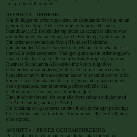
från produkt till produkt.
AVSNITT 3 – ORDRAR
När du lägger en order utgör detta ett erbjudande från dig om att
genomföra ett köp. Treksta Europe by Improve Business
Scandinavia AB förbehåller sig rätten att acceptera eller avvisa
din order av vilken anledning som helst efter eget gottfinnande.
Din order accepteras inte förrän [Handlere] bekräftar
godkännandet. Vi måste ta emot och behandla din betalning
Dam
innan din order accepteras. Vänligen granska din order noggrant
innan du skickar in den, eftersom Treksta Europe by Improve
Business Scandinavia AB kanske inte kan ta tillgodose
begäranden om annulleringar efter att en order har accepterats. I
händelse av att vi inte accepterar, ändrar eller annullerar en order
kommer vi att försöka meddela dig genom att kontakta dig via
den e-postadress, den faktureringsadressoch/eller det
telefonnummer som angavs när ordern gjordes.
Dina inköp är föremål för retur eller byte enbart i enlighet med
vår Återbetalningspolicy [LÄNK].
Du försäkrar och garanterar att dina inköp är för eget personligt
bruk eller hushållsbruk och inte för kommersiell återförsäljning
eller export.
AVSNITT 4 – PRISER OCH FAKTURERING
Priser, rabatter och kampanjer kan ändras utan föregående