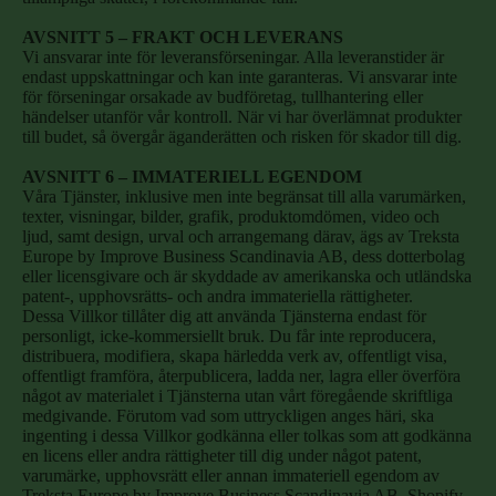
AVSNITT 5 – FRAKT OCH LEVERANS
Vi ansvarar inte för leveransförseningar. Alla leveranstider är
endast uppskattningar och kan inte garanteras. Vi ansvarar inte
för förseningar orsakade av budföretag, tullhantering eller
händelser utanför vår kontroll. När vi har överlämnat produkter
till budet, så övergår äganderätten och risken för skador till dig.
AVSNITT 6 – IMMATERIELL EGENDOM
Våra Tjänster, inklusive men inte begränsat till alla varumärken,
texter, visningar, bilder, grafik, produktomdömen, video och
ljud, samt design, urval och arrangemang därav, ägs av Treksta
Europe by Improve Business Scandinavia AB, dess dotterbolag
eller licensgivare och är skyddade av amerikanska och utländska
patent-, upphovsrätts- och andra immateriella rättigheter.
Dessa Villkor tillåter dig att använda Tjänsterna endast för
personligt, icke-kommersiellt bruk. Du får inte reproducera,
distribuera, modifiera, skapa härledda verk av, offentligt visa,
offentligt framföra, återpublicera, ladda ner, lagra eller överföra
något av materialet i Tjänsterna utan vårt föregående skriftliga
medgivande. Förutom vad som uttryckligen anges häri, ska
ingenting i dessa Villkor godkänna eller tolkas som att godkänna
en licens eller andra rättigheter till dig under något patent,
varumärke, upphovsrätt eller annan immateriell egendom av
Treksta Europe by Improve Business Scandinavia AB, Shopify