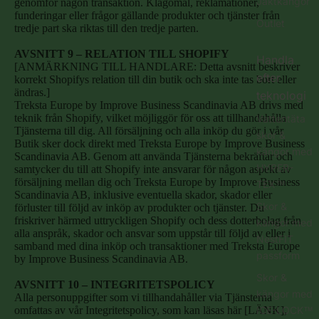
Jaktkängor
genomför någon transaktion. Klagomål, reklamationer,
funderingar eller frågor gällande produkter och tjänster från
Outlet
tredje part ska riktas till den tredje parten.
AVSNITT 9 – RELATION TILL SHOPIFY
Handla
[ANMÄRKNING TILL HANDLARE: Detta avsnitt beskriver
efter
korrekt Shopifys relation till din butik och ska inte tas bort eller
ändras.]
teknologi
Treksta Europe by Improve Business Scandinavia AB drivs med
teknik från Shopify, vilket möjliggör för oss att tillhandahålla
Vattentäta
Tjänsterna till dig. All försäljning och alla inköp du gör i vår
skor &
Butik sker dock direkt med Treksta Europe by Improve Business
kängor med
Scandinavia AB. Genom att använda Tjänsterna bekräftar och
HYPER-
samtycker du till att Shopify inte ansvarar för någon aspekt av
försäljning mellan dig och Treksta Europe by Improve Business
TEX™
Scandinavia AB, inklusive eventuella skador, skador eller
Skor &
förluster till följd av inköp av produkter och tjänster. Du
friskriver härmed uttryckligen Shopify och dess dotterbolag från
kängor med
alla anspråk, skador och ansvar som uppstår till följd av eller i
NestFIT
samband med dina inköp och transaktioner med Treksta Europe
passform
by Improve Business Scandinavia AB.
Skor &
AVSNITT 10 – INTEGRITETSPOLICY
kängor med
Alla personuppgifter som vi tillhandahåller via Tjänsterna
ICE-LOCK™
omfattas av vår Integritetspolicy, som kan läsas här [LÄNK],