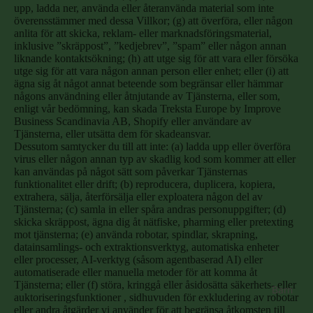
upp, ladda ner, använda eller återanvända material som inte
överensstämmer med dessa Villkor; (g) att överföra, eller någon
anlita för att skicka, reklam- eller marknadsföringsmaterial,
inklusive ”skräppost”, ”kedjebrev”, ”spam” eller någon annan
liknande kontaktsökning; (h) att utge sig för att vara eller försöka
utge sig för att vara någon annan person eller enhet; eller (i) att
ägna sig åt något annat beteende som begränsar eller hämmar
någons användning eller åtnjutande av Tjänsterna, eller som,
enligt vår bedömning, kan skada Treksta Europe by Improve
Business Scandinavia AB, Shopify eller användare av
Tjänsterna, eller utsätta dem för skadeansvar.
Dessutom samtycker du till att inte: (a) ladda upp eller överföra
virus eller någon annan typ av skadlig kod som kommer att eller
kan användas på något sätt som påverkar Tjänsternas
funktionalitet eller drift; (b) reproducera, duplicera, kopiera,
extrahera, sälja, återförsälja eller exploatera någon del av
Tjänsterna; (c) samla in eller spåra andras personuppgifter; (d)
skicka skräppost, ägna dig åt nätfiske, pharming eller pretexting
mot tjänsterna; (e) använda robotar, spindlar, skrapning,
datainsamlings- och extraktionsverktyg, automatiska enheter
eller processer, AI-verktyg (såsom agentbaserad AI) eller
automatiserade eller manuella metoder för att komma åt
Tjänsterna; eller (f) störa, kringgå eller åsidosätta säkerhets- eller
Barn
auktoriseringsfunktioner , sidhuvuden för exkludering av robotar
eller andra åtgärder vi använder för att begränsa åtkomsten till