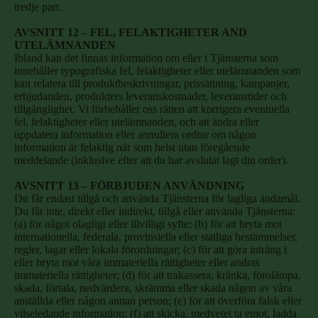
tredje part.
AVSNITT 12 – FEL, FELAKTIGHETER AND
UTELÄMNANDEN
Ibland kan det finnas information om eller i Tjänsterna som
innehåller typografiska fel, felaktigheter eller utelämnanden som
kan relatera till produktbeskrivningar, prissättning, kampanjer,
erbjudanden, produkters leveranskostnader, leveranstider och
tillgänglighet. Vi förbehåller oss rätten att korrigera eventuella
fel, felaktigheter eller utelämnanden, och att ändra eller
uppdatera information eller annullera ordrar om någon
information är felaktig när som helst utan föregående
meddelande (inklusive efter att du har avslutat lagt din order).
AVSNITT 13 – FÖRBJUDEN ANVÄNDNING
Du får endast tillgå och använda Tjänsterna för lagliga ändamål.
Du får inte, direkt eller indirekt, tillgå eller använda Tjänsterna:
(a) för något olagligt eller illvilligt syfte; (b) för att bryta mot
internationella, federala, provinsiella eller statliga bestämmelser,
regler, lagar eller lokala förordningar; (c) för att göra intrång i
eller bryta mot våra immateriella rättigheter eller andras
immateriella rättigheter; (d) för att trakassera, kränka, förolämpa,
skada, förtala, nedvärdera, skrämma eller skada någon av våra
anställda eller någon annan person; (e) för att överföra falsk eller
vilseledande information; (f) att skicka, medvetet ta emot, ladda