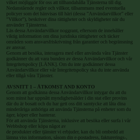
vilket möjliggör för oss att tillhandahålla Tjänsterna till dig.
Nedanstående regler och villkor, tillsammans med eventuella
policyer som det hänvisas till häri (dessa ”Användarvillkor” eller
”Villkor”), beskriver dina rättigheter och skyldigheter när du
använder Tjänsterna.
Läs dessa Användarvillkor noggrant, eftersom de innehåller
viktig information om dina juridiska rättigheter och täcker
områden som ansvarsfriskrivning från garantier och begränsning
av ansvar.
Genom att besöka, interagera med eller använda våra Tjänster
godkänner du att vara bunden av dessa Användarvillkor och vår
Integritetspolicy [LÄNK]. Om du inte godkänner dessa
Användarvillkor eller vår Integritetspolicy ska du inte använda
eller tillgå våra Tjänster.
AVSNITT 1 – ÅTKOMST AND KONTO
Genom att godkänna dessa Användarvillkor intygar du att du
som minst har uppnått myndighetsålder i din stat eller provins
där du är bosatt och du har gett oss ditt samtycke att låta dina
minderåriga anhöriga att använda Tjänsterna på enheter som du
äger, köper eller hanterar.
För att använda Tjänsterna, inklusive att besöka eller surfa i vår
Webbshop eller köpa något av
de produkter eller tjänster vi erbjuder, kan du bli ombedd att
lämna viss information, såsom din e-postadress, fakturerings-,