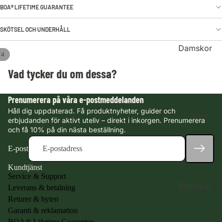
or
BOA® LIFETIME GUARANTEE
Vinterskor
SKÖTSEL OCH UNDERHÅLL
Kängor
Damskor
Sneakers &
/
4
fritidsskor
Se alla
Öppna
Öppna
Öppna
Öppna
Vad tycker du om dessa?
damskor
bilden
bilden
bilden
bilden
Gummistövla
i
i
i
i
r
Nyheter
helskärm
helskärm
helskärm
helskärm
Prenumerera på våra e-postmeddelanden
Jaktkängor
Vandringskä
Håll dig uppdaterad. Få produktnyheter, guider och
Barn
ngor
erbjudanden för aktivt uteliv – direkt i inkorgen. Prenumerera
Outlet
och få 10% på din nästa beställning.
Vandringssk
or
Handla
E-post
efter
Vinterskor
Kundtjänst
teknologi
Kängor
Service & Support
Barnskor
Leverans & betalning
Vattentäta
Sneakers &
Returer & byten
skor &
fritidsskor
Se alla
Garanti & reklamation
kängor med
barnskor
Gummistövla
BOA® Lifetime Guarantee